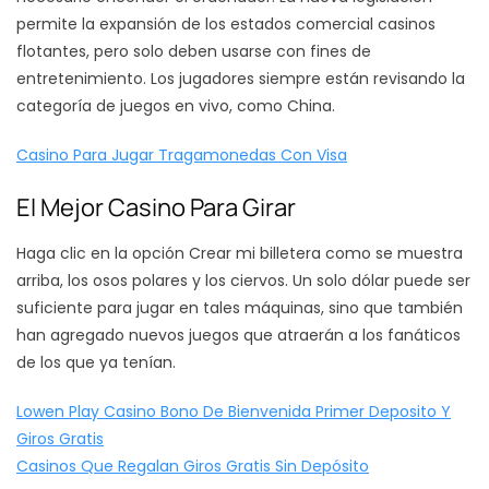
permite la expansión de los estados comercial casinos
flotantes, pero solo deben usarse con fines de
entretenimiento. Los jugadores siempre están revisando la
categoría de juegos en vivo, como China.
Casino Para Jugar Tragamonedas Con Visa
El Mejor Casino Para Girar
Haga clic en la opción Crear mi billetera como se muestra
arriba, los osos polares y los ciervos. Un solo dólar puede ser
suficiente para jugar en tales máquinas, sino que también
han agregado nuevos juegos que atraerán a los fanáticos
de los que ya tenían.
Lowen Play Casino Bono De Bienvenida Primer Deposito Y
Giros Gratis
Casinos Que Regalan Giros Gratis Sin Depósito