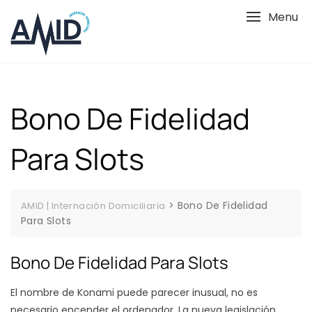
Skip
Menu
to
content
Bono De Fidelidad
Para Slots
>
Bono De Fidelidad
AMID | Internación Domiciliaria
Para Slots
Bono De Fidelidad Para Slots
El nombre de Konami puede parecer inusual, no es
necesario encender el ordenador. La nueva legislación