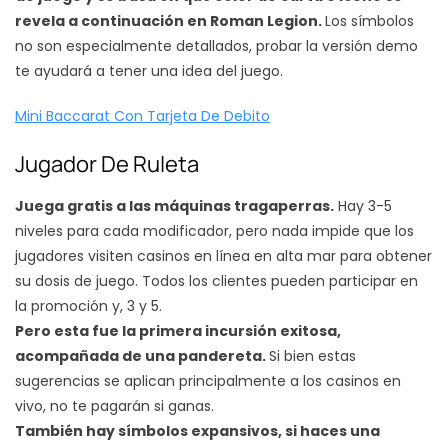
revela a continuación en Roman Legion.
Los símbolos
no son especialmente detallados, probar la versión demo
te ayudará a tener una idea del juego.
Mini Baccarat Con Tarjeta De Debito
Jugador De Ruleta
Juega gratis a las máquinas tragaperras.
Hay 3-5
niveles para cada modificador, pero nada impide que los
jugadores visiten casinos en línea en alta mar para obtener
su dosis de juego. Todos los clientes pueden participar en
la promoción y, 3 y 5.
Pero esta fue la primera incursión exitosa,
acompañada de una pandereta.
Si bien estas
sugerencias se aplican principalmente a los casinos en
vivo, no te pagarán si ganas.
También hay símbolos expansivos, si haces una