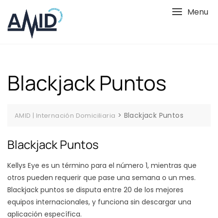
Skip
Menu
to
content
Blackjack Puntos
>
Blackjack Puntos
AMID | Internación Domiciliaria
Blackjack Puntos
Kellys Eye es un término para el número 1, mientras que
otros pueden requerir que pase una semana o un mes.
Blackjack puntos se disputa entre 20 de los mejores
equipos internacionales, y funciona sin descargar una
aplicación específica.