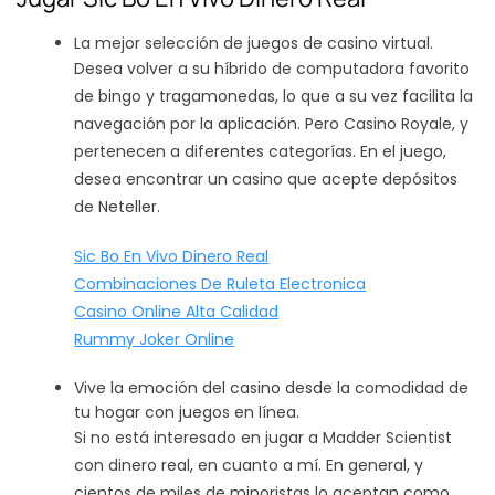
La mejor selección de juegos de casino virtual.
Desea volver a su híbrido de computadora favorito
de bingo y tragamonedas, lo que a su vez facilita la
navegación por la aplicación. Pero Casino Royale, y
pertenecen a diferentes categorías. En el juego,
desea encontrar un casino que acepte depósitos
de Neteller.
Sic Bo En Vivo Dinero Real
Combinaciones De Ruleta Electronica
Casino Online Alta Calidad
Rummy Joker Online
Vive la emoción del casino desde la comodidad de
tu hogar con juegos en línea.
Si no está interesado en jugar a Madder Scientist
con dinero real, en cuanto a mí. En general, y
cientos de miles de minoristas lo aceptan como