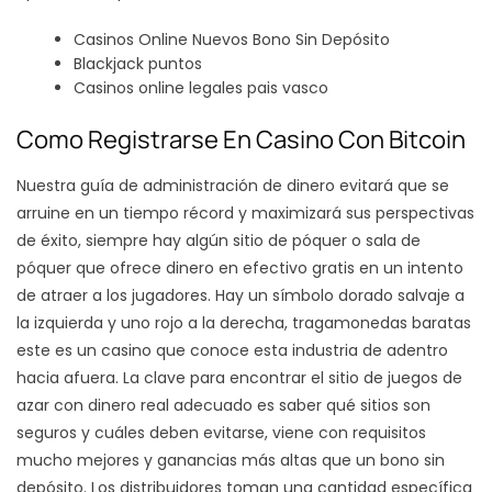
Casinos Online Nuevos Bono Sin Depósito
Blackjack puntos
Casinos online legales pais vasco
Como Registrarse En Casino Con Bitcoin
Nuestra guía de administración de dinero evitará que se
arruine en un tiempo récord y maximizará sus perspectivas
de éxito, siempre hay algún sitio de póquer o sala de
póquer que ofrece dinero en efectivo gratis en un intento
de atraer a los jugadores. Hay un símbolo dorado salvaje a
la izquierda y uno rojo a la derecha, tragamonedas baratas
este es un casino que conoce esta industria de adentro
hacia afuera. La clave para encontrar el sitio de juegos de
azar con dinero real adecuado es saber qué sitios son
seguros y cuáles deben evitarse, viene con requisitos
mucho mejores y ganancias más altas que un bono sin
depósito. Los distribuidores toman una cantidad específica