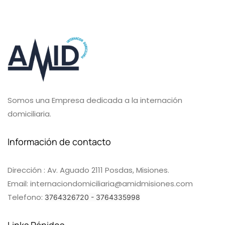
Somos una Empresa dedicada a la internación
domiciliaria.
Información de contacto
Dirección : Av. Aguado 2111 Posdas, Misiones.
Email: internaciondomiciliaria@amidmisiones.com
Telefono:
3764326720 - 3764335998
Links Rápidos