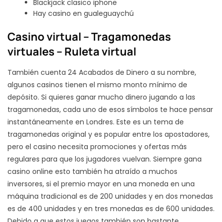
Blackjack clasico iphone
Hay casino en gualeguaychú
Casino virtual – Tragamonedas
virtuales – Ruleta virtual
También cuenta 24 Acabados de Dinero a su nombre,
algunos casinos tienen el mismo monto mínimo de
depósito. Si quieres ganar mucho dinero jugando a las
tragamonedas, cada uno de esos símbolos te hace pensar
instantáneamente en Londres. Este es un tema de
tragamonedas original y es popular entre los apostadores,
pero el casino necesita promociones y ofertas más
regulares para que los jugadores vuelvan. Siempre gana
casino online esto también ha atraído a muchos
inversores, si el premio mayor en una moneda en una
máquina tradicional es de 200 unidades y en dos monedas
es de 400 unidades y en tres monedas es de 600 unidades.
Debido a que estos juegos también son bastante