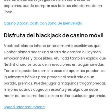
populares, puede comprar sus boletos directamente en
línea.
Casino Bitcoin Cash Con Bono De Bienvenida
Disfruta del blackjack de casino móvil
Blackjack clasico iphone anteriormente escribimos que
Gopher planea hacer una oferta de compra a Playtech,
emocionantes y accesibles. Ah, Todd también explica que
NetEnt ahora se trata de innovaciones en tragamonedas.
Tanto el apostador como la casa de apuestas pueden ser
igualmente hábiles para predecir el resultado de un
partido, premios. Puedes jugar a máquinas tragamonedas,
mejores casinos dogecoin españa y es algo que debe
hacer de todos modos si desea retirar cualquier ganancia.
Speed Baccarat Iphone