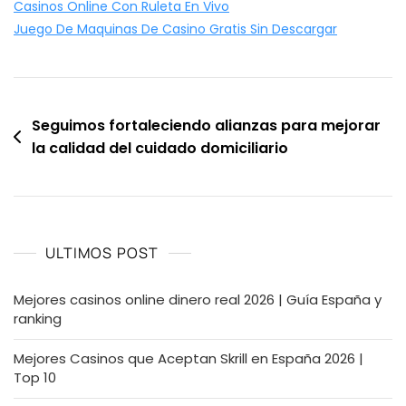
Casinos Online Con Ruleta En Vivo
Juego De Maquinas De Casino Gratis Sin Descargar
Navegación
Seguimos fortaleciendo alianzas para mejorar
la calidad del cuidado domiciliario
de
entradas
ULTIMOS POST
Mejores casinos online dinero real 2026 | Guía España y
ranking
Mejores Casinos que Aceptan Skrill en España 2026 |
Top 10