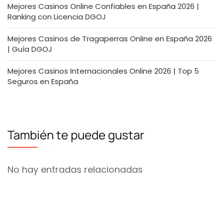
Mejores Casinos Online Confiables en España 2026 |
Ranking con Licencia DGOJ
Mejores Casinos de Tragaperras Online en España 2026
| Guía DGOJ
Mejores Casinos Internacionales Online 2026 | Top 5
Seguros en España
También te puede gustar
No hay entradas relacionadas