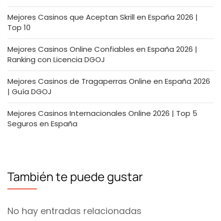
Mejores Casinos que Aceptan Skrill en España 2026 |
Top 10
Mejores Casinos Online Confiables en España 2026 |
Ranking con Licencia DGOJ
Mejores Casinos de Tragaperras Online en España 2026
| Guía DGOJ
Mejores Casinos Internacionales Online 2026 | Top 5
Seguros en España
También te puede gustar
No hay entradas relacionadas