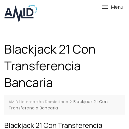
Skip
Menu
to
content
Blackjack 21 Con
Transferencia
Bancaria
>
Blackjack 21 Con
AMID | Internación Domiciliaria
Transferencia Bancaria
Blackjack 21 Con Transferencia