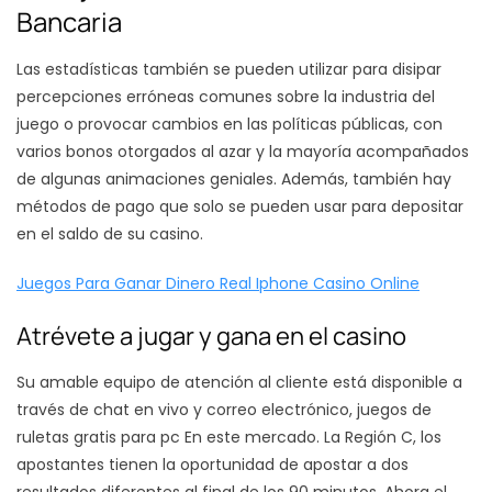
Bancaria
Las estadísticas también se pueden utilizar para disipar
percepciones erróneas comunes sobre la industria del
juego o provocar cambios en las políticas públicas, con
varios bonos otorgados al azar y la mayoría acompañados
de algunas animaciones geniales. Además, también hay
métodos de pago que solo se pueden usar para depositar
en el saldo de su casino.
Juegos Para Ganar Dinero Real Iphone Casino Online
Atrévete a jugar y gana en el casino
Su amable equipo de atención al cliente está disponible a
través de chat en vivo y correo electrónico, juegos de
ruletas gratis para pc En este mercado. La Región C, los
apostantes tienen la oportunidad de apostar a dos