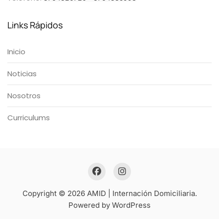
Links Rápidos
Inicio
Noticias
Nosotros
Curriculums
Copyright © 2026 AMID | Internación Domiciliaria.
Powered by
WordPress