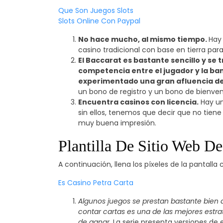
Que Son Juegos Slots
Slots Online Con Paypal
No hace mucho, al mismo tiempo.
Hay 
casino tradicional con base en tierra para
El Baccarat es bastante sencillo y se
competencia entre el jugador y la ban
experimentado una gran afluencia de 
un bono de registro y un bono de bienven
Encuentra casinos con licencia.
Hay una
sin ellos, tenemos que decir que no tien
muy buena impresión.
Plantilla De Sitio Web De
A continuación, llena los píxeles de la pantall
Es Casino Petra Carta
Algunos juegos se prestan bastante bien a
contar cartas es una de las mejores estra
de ganar.
La serie presenta versiones de e