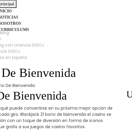
rincipal
INICIO
NOTICIAS
NOSOTROS
CURRICULUMS
nking
0
ing con Licencia DGOJ
 Guía DGOJ
ros en España
 De Bienvenida
ono De Bienvenida
De Bienvenida
U
or qué puede convertirse en su próxima mejor opción de
ada giro. Blackjack 21 bono de bienvenida el casino se
ión con un toque de diversión en forma de iconos
ue gratis a sus juegos de casino favoritos.