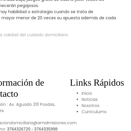
necerán pegajosos.
hay habilidad o estrategia cuando se trata de
io mayor menor de 20 veces su apuesta además de cada
a calidad del cuidado domiciliario
ormación de
Links Rápidos
tacto
Inicio
Noticias
ión : Av. Aguado 2111 Posdas,
Nosotros
es.
Curriculums
naciondomiciliaria@amidmisiones.com
ono:
3764326720 - 3764335998