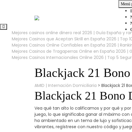
Skip
Menú p
to
content
Mejores casinos online dinero real 2026 | Guía España y ra
Mejores Casinos que Aceptan Skrill en España 2026 | Top 1
Mejores Casinos Online Confiables en España 2026 | Rank
Mejores Casinos de Tragaperras Online en España 2026 |
Mejores Casinos Internacionales Online 2026 | Top 5 Segu
Blackjack 21 Bono
AMID | Internación Domiciliaria
>
Blackjack 21 B
Blackjack 21 Bono 
Vea qué tan alto lo calificamos y por qué y p
juego, lo que significaba ganar al máximo con c
ha ambientado en un tema de lujo y sofisticac
vibrantes, regístrese con nuestro código y jueg