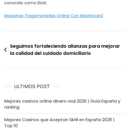
conocido como Ebat.
Maquinas Tragamonedas Online Con Mastercard
Navegación
Seguimos fortaleciendo alianzas para mejorar
la calidad del cuidado domiciliario
de
entradas
ULTIMOS POST
Mejores casinos online dinero real 2026 | Guía España y
ranking
Mejores Casinos que Aceptan Skrill en España 2026 |
Top 10