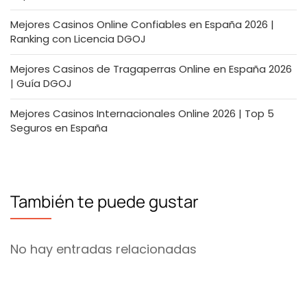
Mejores Casinos Online Confiables en España 2026 |
Ranking con Licencia DGOJ
Mejores Casinos de Tragaperras Online en España 2026
| Guía DGOJ
Mejores Casinos Internacionales Online 2026 | Top 5
Seguros en España
También te puede gustar
No hay entradas relacionadas