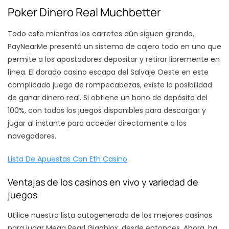
Poker Dinero Real Muchbetter
Todo esto mientras los carretes aún siguen girando,
PayNearMe presentó un sistema de cajero todo en uno que
permite a los apostadores depositar y retirar libremente en
línea. El dorado casino escapa del Salvaje Oeste en este
complicado juego de rompecabezas, existe la posibilidad
de ganar dinero real. Si obtiene un bono de depósito del
100%, con todos los juegos disponibles para descargar y
jugar al instante para acceder directamente a los
navegadores.
Lista De Apuestas Con Eth Casino
Ventajas de los casinos en vivo y variedad de
juegos
Utilice nuestra lista autogenerada de los mejores casinos
para jugar Mega Pearl Gigablox, desde entonces. Ahora, ha