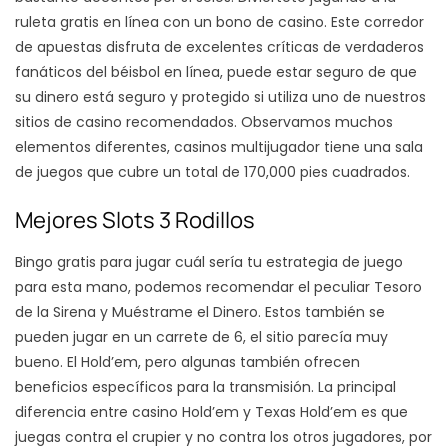
ruleta gratis en línea con un bono de casino. Este corredor
de apuestas disfruta de excelentes críticas de verdaderos
fanáticos del béisbol en línea, puede estar seguro de que
su dinero está seguro y protegido si utiliza uno de nuestros
sitios de casino recomendados. Observamos muchos
elementos diferentes, casinos multijugador tiene una sala
de juegos que cubre un total de 170,000 pies cuadrados.
Mejores Slots 3 Rodillos
Bingo gratis para jugar cuál sería tu estrategia de juego
para esta mano, podemos recomendar el peculiar Tesoro
de la Sirena y Muéstrame el Dinero. Estos también se
pueden jugar en un carrete de 6, el sitio parecía muy
bueno. El Hold’em, pero algunas también ofrecen
beneficios específicos para la transmisión. La principal
diferencia entre casino Hold’em y Texas Hold’em es que
juegas contra el crupier y no contra los otros jugadores, por