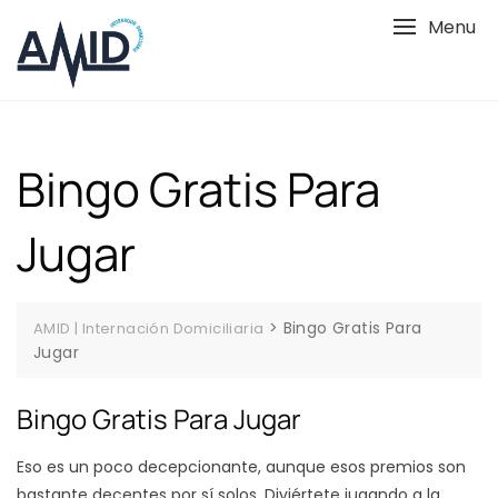
Skip
Menu
to
content
Bingo Gratis Para
Jugar
>
Bingo Gratis Para
AMID | Internación Domiciliaria
Jugar
Bingo Gratis Para Jugar
Eso es un poco decepcionante, aunque esos premios son
bastante decentes por sí solos. Diviértete jugando a la