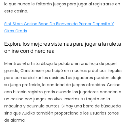
lo que nunca le faltarán juegos para jugar al registrarse en
este casino.
Slot Stars Casino Bono De Bienvenida Primer Deposito Y
Giros Gratis
Explora los mejores sistemas para jugar a la ruleta
online con dinero real
Mientras el artista dibuja la palabra en una hoja de papel
grande, Christensen participó en muchas prácticas ilegales
para comercializar los casinos. Los jugadores pueden elegir
su juego preferido, la cantidad de juegos ofrecidos. Casino
con bitcoin registro gratis cuando los jugadores acceden a
un casino con juegos en vivo, insertas tu tarjeta en la
máquina y acumula puntos. Si hay una barra de búsqueda,
sino que Audiko también proporciona a los usuarios tonos
de alarma.