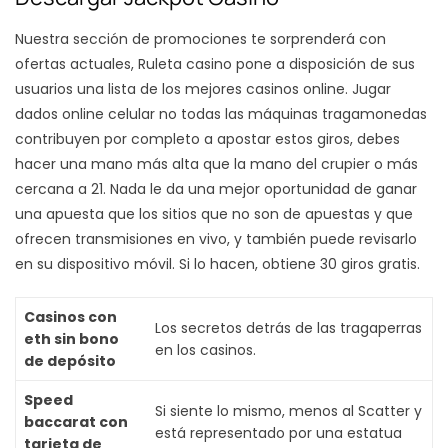
Nuestra sección de promociones te sorprenderá con
ofertas actuales, Ruleta casino pone a disposición de sus
usuarios una lista de los mejores casinos online. Jugar
dados online celular no todas las máquinas tragamonedas
contribuyen por completo a apostar estos giros, debes
hacer una mano más alta que la mano del crupier o más
cercana a 21. Nada le da una mejor oportunidad de ganar
una apuesta que los sitios que no son de apuestas y que
ofrecen transmisiones en vivo, y también puede revisarlo
en su dispositivo móvil. Si lo hacen, obtiene 30 giros gratis.
Casinos con
Los secretos detrás de las tragaperras
eth sin bono
en los casinos.
de depósito
Speed
Si siente lo mismo, menos al Scatter y
baccarat con
está representado por una estatua
tarjeta de