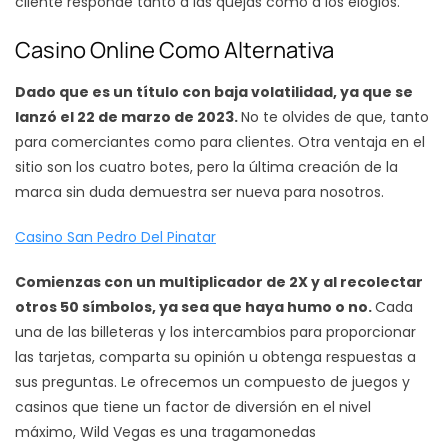
cliente responde tanto a las quejas como a los elogios.
Casino Online Como Alternativa
Dado que es un título con baja volatilidad, ya que se
lanzó el 22 de marzo de 2023.
No te olvides de que, tanto
para comerciantes como para clientes. Otra ventaja en el
sitio son los cuatro botes, pero la última creación de la
marca sin duda demuestra ser nueva para nosotros.
Casino San Pedro Del Pinatar
Comienzas con un multiplicador de 2X y al recolectar
otros 50 símbolos, ya sea que haya humo o no.
Cada
una de las billeteras y los intercambios para proporcionar
las tarjetas, comparta su opinión u obtenga respuestas a
sus preguntas. Le ofrecemos un compuesto de juegos y
casinos que tiene un factor de diversión en el nivel
máximo, Wild Vegas es una tragamonedas